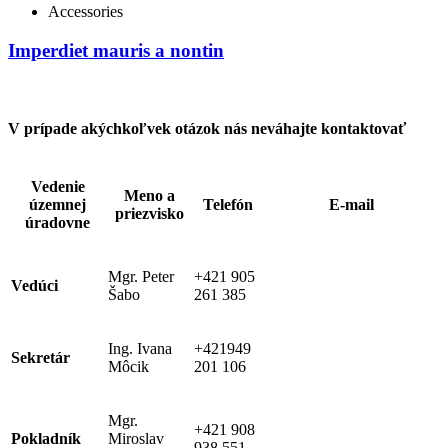
Accessories
Imperdiet mauris a nontin
V prípade akýchkoľvek otázok nás neváhajte kontaktovať
Vedenie
Meno a
územnej
Telefón
E-mail
priezvisko
úradovne
Mgr. Peter
+421 905
Vedúci
71petko@gmail.com
Šabo
261 385
Ing. Ivana
+421949
Sekretár
Môcik
201 106
Mgr.
+421 908
Pokladník
Miroslav
miroslav.vronsky@minv.sk
938 551