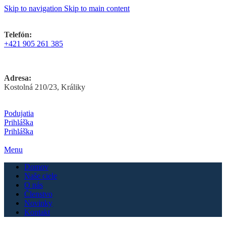
Skip to navigation
Skip to main content
Telefón:
+421 905 261 385
Adresa:
Kostolná 210/23, Králiky
Podujatia
Prihláška
Prihláška
Menu
Domov
Naše ciele
O nás
Členstvo
Novinky
Kontakt